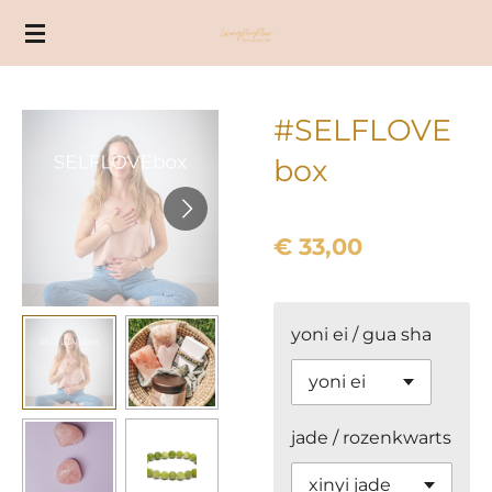
Ga
direct
naar
de
#SELFLOVE
hoofdinhoud
box
€ 33,00
yoni ei / gua sha
jade / rozenkwarts