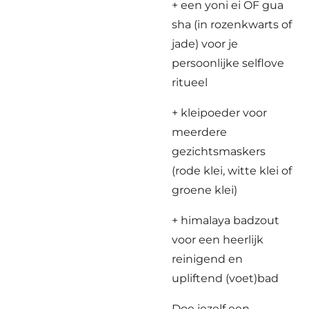
+ een yoni ei OF gua
sha (in rozenkwarts of
jade) voor je
persoonlijke selflove
ritueel
+ kleipoeder voor
meerdere
gezichtsmaskers
(rode klei, witte klei of
groene klei)
+ himalaya badzout
voor een heerlijk
reinigend en
upliftend (voet)bad
Doe jezelf een