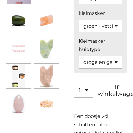
kleimasker
Kleimasker
huidtype
In
winkelwag
Een doosje vól
schatten uit de
natuur die je een lief