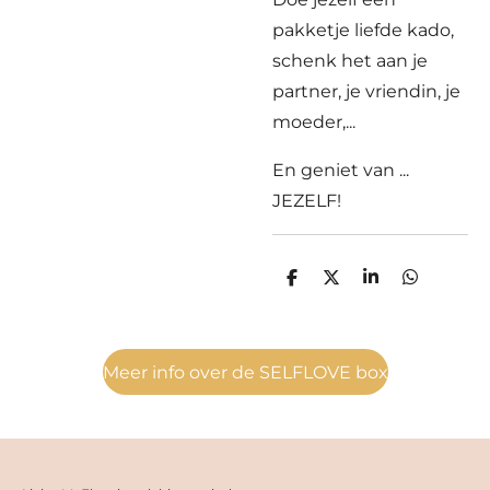
pakketje liefde kado,
schenk het aan je
partner, je vriendin, je
moeder,...
En geniet van ...
JEZELF!
D
D
S
D
e
e
h
e
l
e
a
l
e
l
r
e
n
e
n
Meer info over de SELFLOVE box