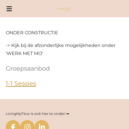
Ga
direct
naar
de
ONDER CONSTRUCTIE
hoofdinhoud
-> Kijk bij de afzonderlijke mogelijkheden onder
'WERK MET MIJ'
Groepsaanbod
1-1 Sessies
LivingMyFlow is ook hier te vinden ➡