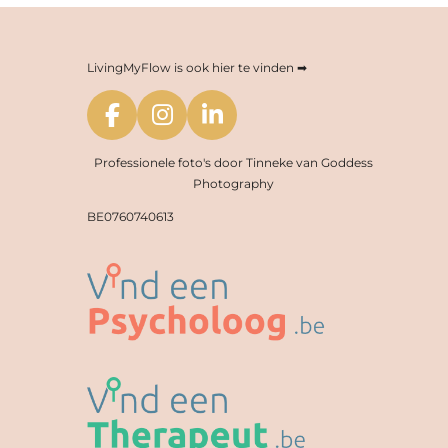
LivingMyFlow is ook hier te vinden ➡
F
I
L
a
n
i
Professionele foto's door Tinneke van Goddess
c
s
n
Photography
e
t
k
BE0760740613
b
a
e
o
g
d
o
r
I
k
a
n
m