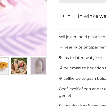
In winkelw
Wil je een heel praktisc
💛 heerlijk te ontspanne
💛 los te laten wat je nie
💛 helemaal te herladen t
💛 zelfliefde te gaan bel
Geef jezelf of een ande
geniet!
Elk pakket heeft een spec