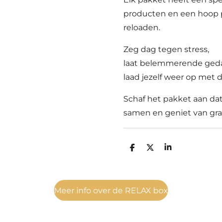
producten en een hoop pr
reloaden.
Zeg dag tegen stress,
laat belemmerende geda
laad jezelf weer op met 
Schaf het pakket aan dat
samen en geniet van gra
D
D
S
e
e
h
l
e
a
e
l
r
n
e
Meer info over de RELAX box