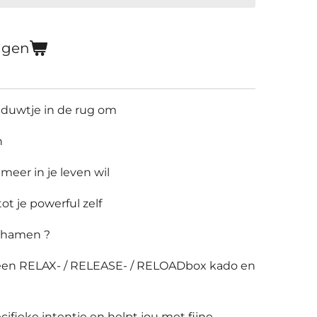
agen
h duwtje in de rug om
n
t meer in je leven wil
ot je powerful zelf
ichamen ?
r een RELAX- / RELEASE- / RELOADbox kado en
ifieke intentie en helpt jou met fijne