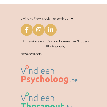
LivingMyFlow is ook hier te vinden ➡
F
I
L
a
n
i
Professionele foto's door Tinneke van Goddess
c
s
n
Photography
e
t
k
BE0760740613
b
a
e
o
g
d
o
r
I
k
a
n
m