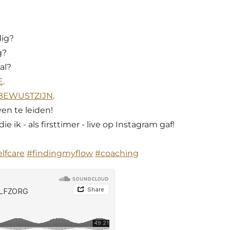
dig?
g?
al?
E
.
BEWUSTZIJN
.
en te leiden!
 ik - als firsttimer - live op Instagram gaf!
elfcare
#findingmyflow
#coaching