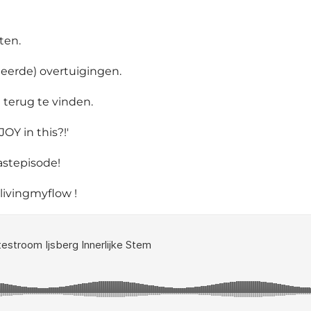
ten.
leerde) overtuigingen.
 terug te vinden.
 JOY in this?!'
astepisode!
livingmyflow !