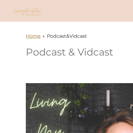
Ga
direct
naar
de
Home
»
Podcast&Vidcast
hoofdinhoud
Podcast & Vidcast