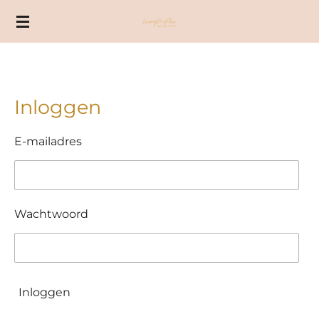
Ga
direct
naar
de
hoofdinhoud
Inloggen
E-mailadres
Wachtwoord
Inloggen