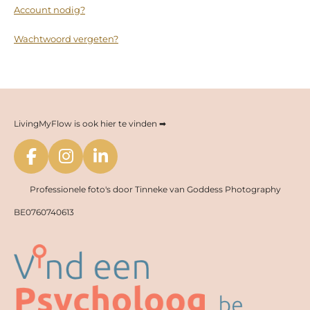
Account nodig?
Wachtwoord vergeten?
LivingMyFlow is ook hier te vinden ➡
F
I
L
a
n
i
Professionele foto's door Tinneke van Goddess Photography
c
s
n
e
t
k
BE0760740613
b
a
e
o
g
d
o
r
I
k
a
n
m